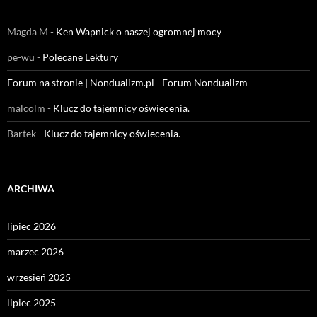
Magda M
-
Ken Wapnick o naszej ogromnej mocy
pe-wu
-
Polecane Lektury
Forum na stronie | Nondualizm.pl
-
Forum Nondualizm
malcolm
-
Klucz do tajemnicy oświecenia.
Bartek
-
Klucz do tajemnicy oświecenia.
ARCHIWA
lipiec 2026
marzec 2026
wrzesień 2025
lipiec 2025