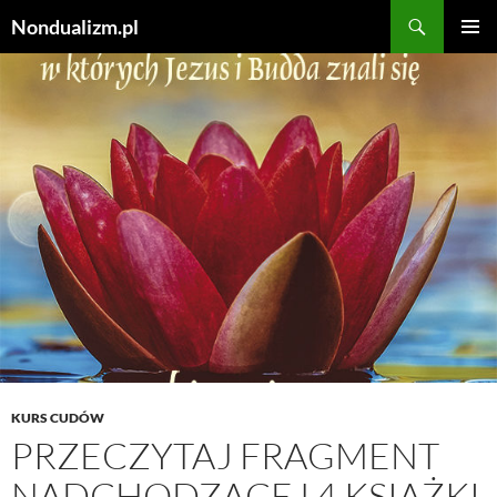
Szukaj
Nondualizm.pl
PRZEJDŹ
MENU
DO
GŁÓWN
TREŚCI
KURS CUDÓW
PRZECZYTAJ FRAGMENT
NADCHODZĄCEJ 4 KSIĄŻKI