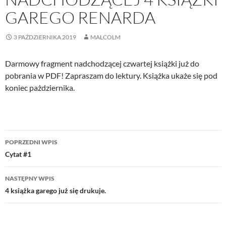
GAREGO RENARDA
3 PAŹDZIERNIKA 2019
MALCOLM
Darmowy fragment nadchodzącej czwartej książki już do
pobrania w PDF! Zapraszam do lektury. Książka ukaże się pod
koniec pażdziernika.
Nawigacja
POPRZEDNI WPIS
wpisu
Cytat #1
NASTĘPNY WPIS
4 książka garego już się drukuje.